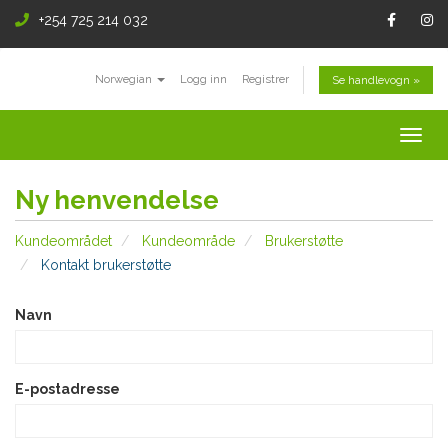
+254 725 214 032
Norwegian
Logg inn
Registrer
Se handlevogn »
Togg
navig
Ny henvendelse
Kundeområdet
Kundeområde
Brukerstøtte
Kontakt brukerstøtte
Navn
E-postadresse