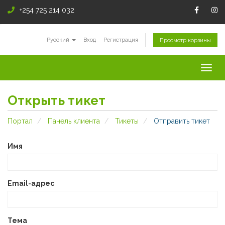
+254 725 214 032
Русский
Вход
Регистрация
Просмотр корзины
Togg
navig
Открыть тикет
Портал
Панель клиента
Тикеты
Отправить тикет
Имя
Email-адрес
Тема