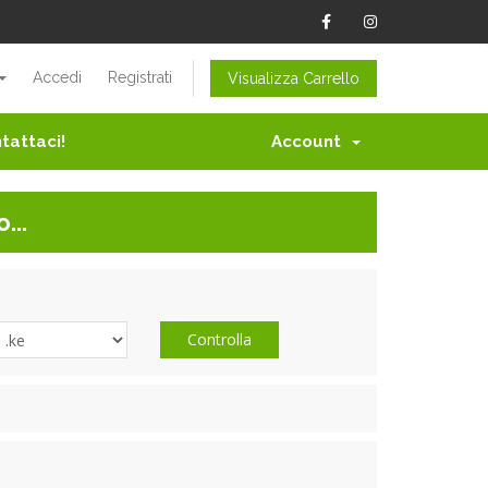
Accedi
Registrati
Visualizza Carrello
tattaci!
Account
...
Controlla