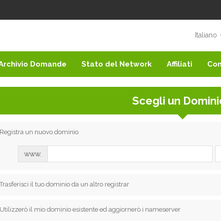
Italiano
Archivio Domande
Stato del Network
Affiliati
Con
Scegli un Dominio
Registra un nuovo dominio
www.
Trasferisci il tuo dominio da un altro registrar
Utilizzerò il mio dominio esistente ed aggiornerò i nameserver