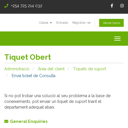
+254 725 214 032
Català
Entrada
Registrar-se
Veure Carro
Togg
navig
Tiquet Obert
Administració
Àrea del client
Tiquets de suport
Envia ticket de Consulta
Si no pot trobar una solució al seu problema a la base de
coneixements, pot enviar un tiquet de suport triant el
departament adequat abaix.
General Enquiries