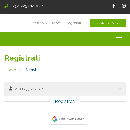
+254 725 214 032
Italiano
Accedi
Registrati
Visualizza Carrello
Togg
navig
Registrati
Home
Registrati
Già registrato?
Registrati
Sign in with Google