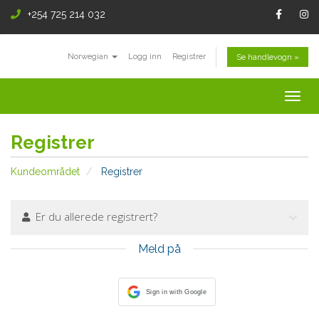
+254 725 214 032
Norwegian
Logg inn
Registrer
Se handlevogn »
Togg
navig
Registrer
Kundeområdet
Registrer
Er du allerede registrert?
Meld på
Sign in with Google